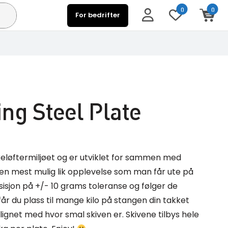
0
0
For bedrifter
ing Steel Plate
rkeløftermiljøet og er utviklet for sammen med
 en mest mulig lik opplevelse som man får ute på
sisjon på +/- 10 grams toleranse og følger de
år du plass til mange kilo på stangen din takket
net med hvor smal skiven er. Skivene tilbys hele