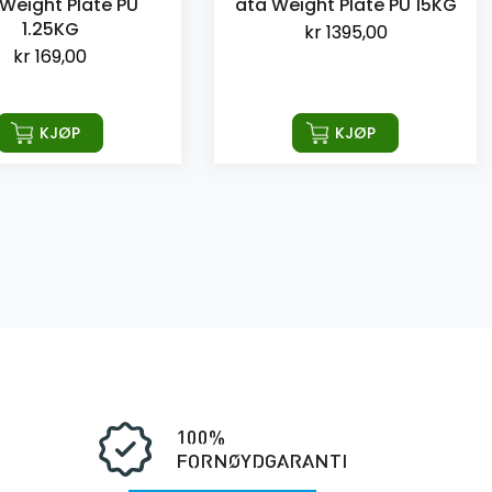
Weight Plate PU
ata Weight Plate PU 15KG
1.25KG
kr
1395,00
kr
169,00
KJØP
KJØP
100%
FORNØYDGARANTI