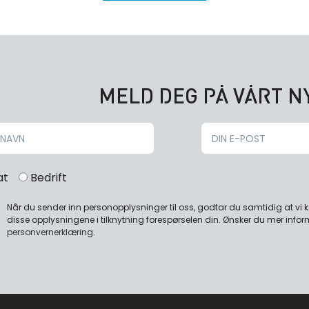
MELD DEG PÅ VÅRT 
at
Bedrift
Når du sender inn personopplysninger til oss, godtar du samtidig at vi
disse opplysningene i tilknytning forespørselen din. Ønsker du mer infor
personvernerklæring
.