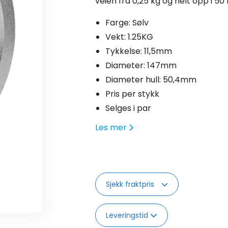
veien fra 0,25 kg og helt opp i 50
Farge: Sølv
Vekt: 1.25KG
Tykkelse: 11,5mm
Diameter: 147mm
Diameter hull: 50,4mm
Pris per stykk
Selges i par
Les mer
Sjekk fraktpris
Leveringstid