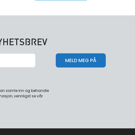
NYHETSBREV
 kan samle inn og behandle
masjon, vennligst se vår