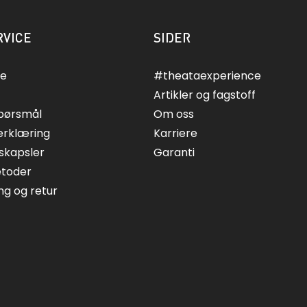
VICE
SIDER
ce
#theataexperience
Artikler og fagstoff
spørsmål
Om oss
erklæring
Karriere
skapsler
Garanti
etoder
ing og retur