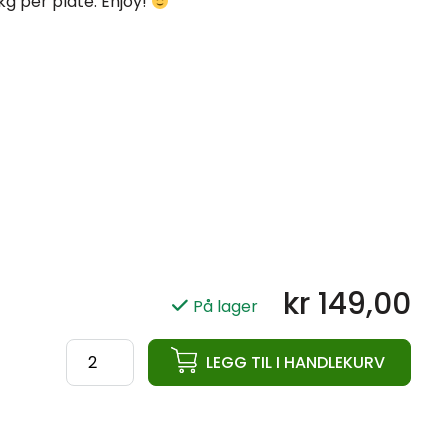
 kg per plate. Enjoy!
kr
149,00
På lager
ata
LEGG TIL I HANDLEKURV
Powerlifting
Steel
Plate