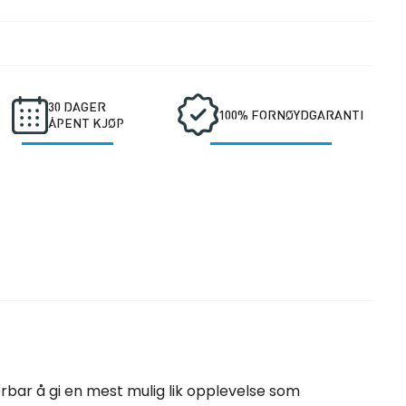
1.25KG
antall
30 DAGER
100% FORNØYDGARANTI
ÅPENT KJØP
erbar å gi en mest mulig lik opplevelse som