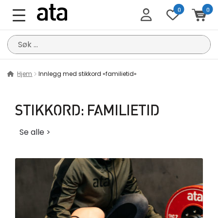
0
0
Søk
etter:
Hjem
Innlegg med stikkord «familietid»
STIKKORD:
FAMILIETID
Se alle >