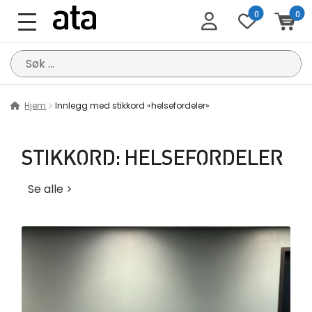
0
0
Søk
etter:
Hjem
Innlegg med stikkord «helsefordeler»
STIKKORD:
HELSEFORDELER
Se alle >