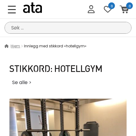
0
0
Søk
etter:
Hjem
Innlegg med stikkord «hotellgym»
STIKKORD:
HOTELLGYM
Se alle >