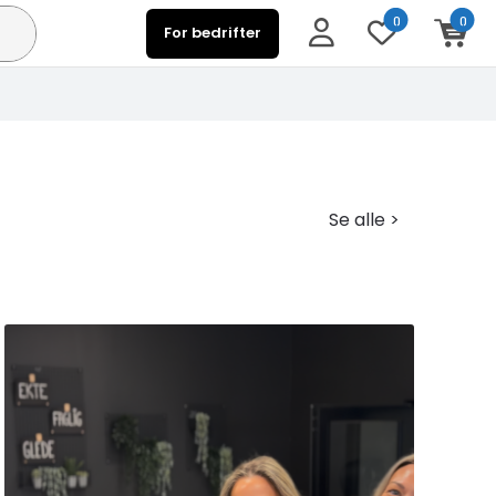
0
0
For bedrifter
Se alle >