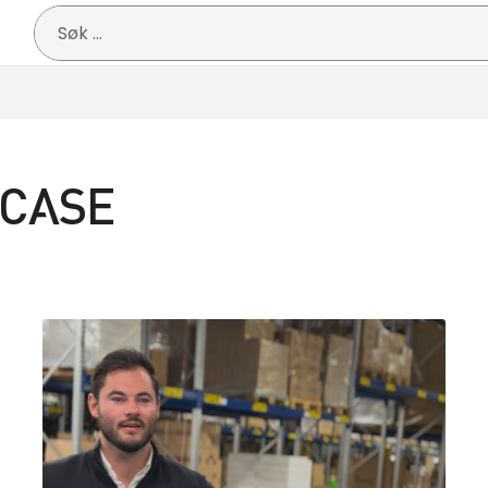
Søk
etter:
CASE