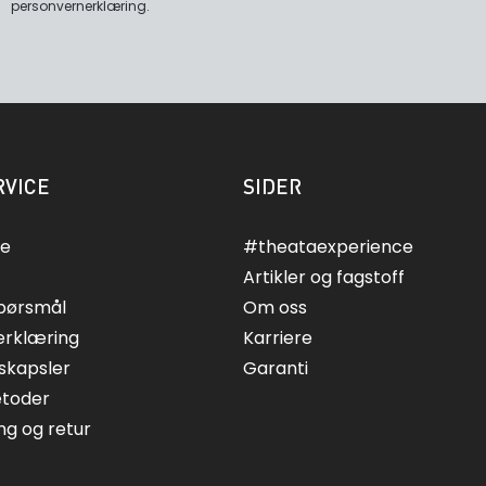
personvernerklæring
.
VICE
SIDER
ce
#theataexperience
Artikler og fagstoff
spørsmål
Om oss
erklæring
Karriere
skapsler
Garanti
etoder
ing og retur