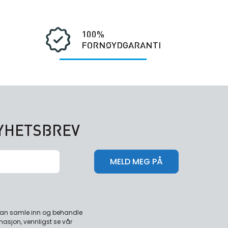
100%
FORNØYDGARANTI
NYHETSBREV
 kan samle inn og behandle
masjon, vennligst se vår