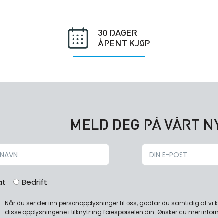
30 DAGER
ÅPENT KJØP
MELD DEG PÅ VÅRT 
at
Bedrift
Når du sender inn personopplysninger til oss, godtar du samtidig at vi
disse opplysningene i tilknytning forespørselen din. Ønsker du mer infor