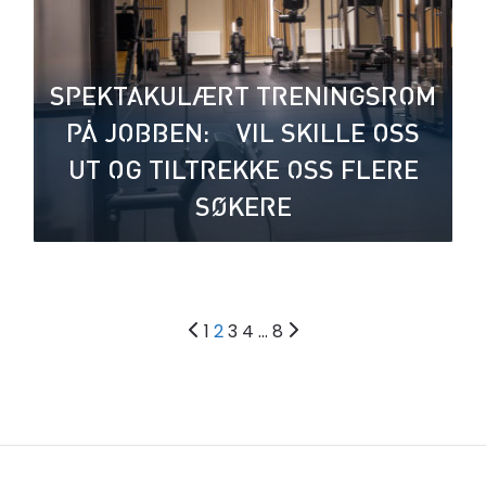
SPEKTAKULÆRT TRENINGSROM
PÅ JOBBEN: – VIL SKILLE OSS
UT OG TILTREKKE OSS FLERE
SØKERE
Sidepaginering
1
2
3
4
…
8