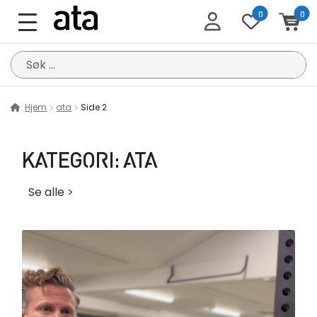
0
0
Søk
etter:
Hjem
ata
Side 2
KATEGORI:
ATA
Se alle >