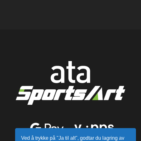
Ved å trykke på "Ja til alt", godtar du lagring av