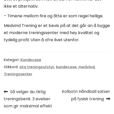
ikke et alternativ.
– Timene mellom fire og åtte er som regel hellige.
Medvind Trening er et bevis på at det går an å bygge
et moderne treningssenter med høy kvalitet og
tydelig profil. Uten å ofre livet utenfor.
Kategori:
Kundecase
Stikkord:
ata treningsutstyr
,
kundecase
,
medvínd
,
Treningssenter
Innleggsnavigasjon
Forrige
Neste
Kolbotn Håndball satser
Så velger du riktig
innlegg:
innlegg:
treningsbenk. 3 øvelser
på fysisk trening
som gir maksimal effekt