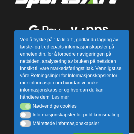
Ved å trykke på "Ja til alt", godtar du lagring av
første- og tredjeparts informasjonskapsler på
enheten din, for å forbedre navigeringen på
nettsiden, analysering av bruken på nettsiden
innsikt til våre markedsføringstiltak. Vennligst se
våre Retningslinjer for Informasjonskapsler for
mer informasjon om hvordan vi bruker
Alle varer sendes fra vårt lager i
informasjonskapsler og hvordan du kan
Norge
håndtere dem.
Les mer
Nødvendige cookies
ata Group AS © Alle rettigheter reservert.
Informasjonskapsler for publikumsmaling
Målrettede informasjonskapsler