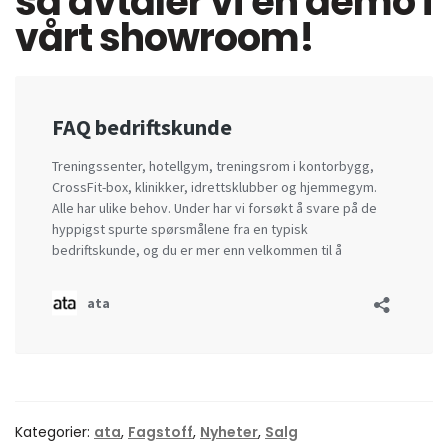
så avtaler vi en demo i
vårt showroom!
Kategorier:
ata
,
Fagstoff
,
Nyheter
,
Salg