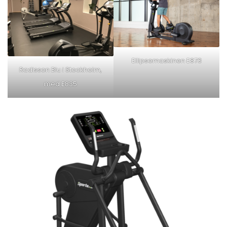
Ellipsemaskinen E873
Radisson Blu i Stockholm,
med E835