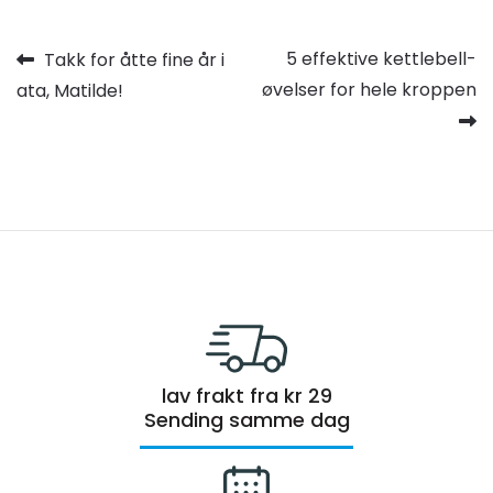
Innleggsnavigasjon
Forrige
Neste
5 effektive kettlebell-
Takk for åtte fine år i
innlegg:
innlegg:
øvelser for hele kroppen
ata, Matilde!
lav frakt fra kr 29
Sending samme dag