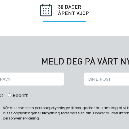
30 DAGER
ÅPENT KJØP
MELD DEG PÅ VÅRT 
at
Bedrift
Når du sender inn personopplysninger til oss, godtar du samtidig at vi
disse opplysningene i tilknytning forespørselen din. Ønsker du mer infor
personvernerklæring
.