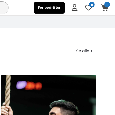
0
0
For bedrifter
Se alle >