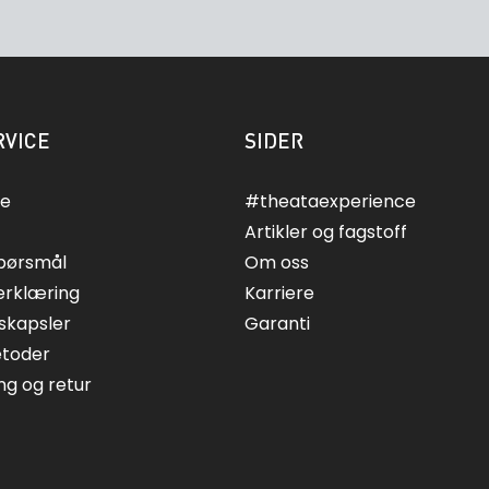
VICE
SIDER
ce
#theataexperience
Artikler og fagstoff
spørsmål
Om oss
erklæring
Karriere
skapsler
Garanti
etoder
ing og retur