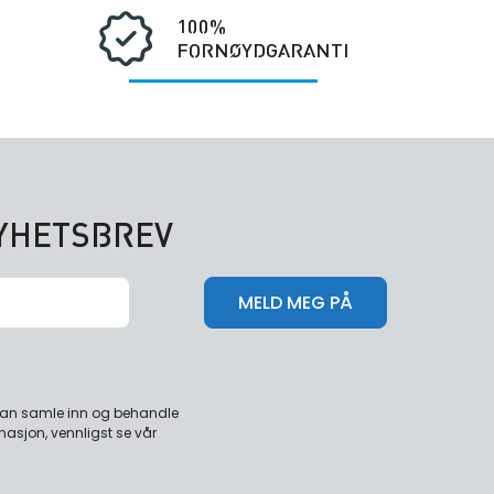
100%
FORNØYDGARANTI
NYHETSBREV
 kan samle inn og behandle
masjon, vennligst se vår