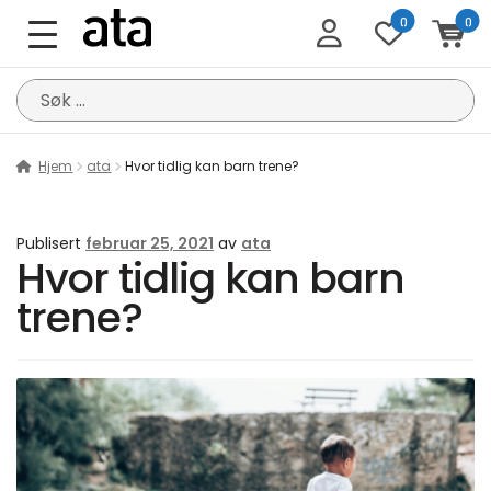
0
0
Søk
etter:
Hjem
ata
Hvor tidlig kan barn trene?
Publisert
februar 25, 2021
av
ata
Hvor tidlig kan barn
trene?