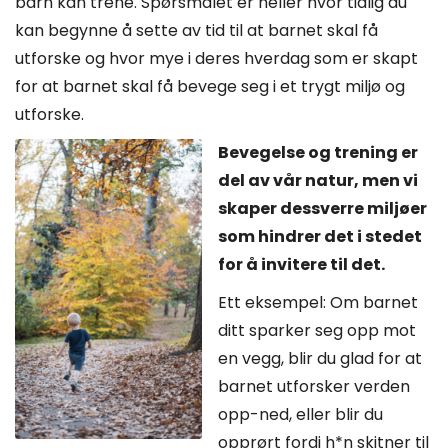
barn kan trene. Spørsmålet er heller hvor tidlig du
kan begynne å sette av tid til at barnet skal få
utforske og hvor mye i deres hverdag som er skapt
for at barnet skal få bevege seg i et trygt miljø og
utforske.
Bevegelse og trening er
del av vår natur, men vi
skaper dessverre miljøer
som hindrer det i stedet
for å invitere til det.
Ett eksempel: Om barnet
ditt sparker seg opp mot
en vegg, blir du glad for at
barnet utforsker verden
opp-ned, eller blir du
opprørt fordi h*n skitner til