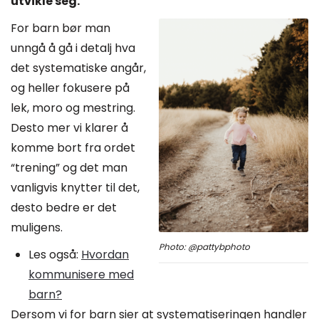
utvikle seg.
For barn bør man
unngå å gå i detalj hva
det systematiske angår,
og heller fokusere på
lek, moro og mestring.
Desto mer vi klarer å
komme bort fra ordet
“trening” og det man
vanligvis knytter til det,
desto bedre er det
muligens.
Photo: @pattybphoto
Les også:
Hvordan
kommunisere med
barn?
Dersom vi for barn sier at systematiseringen handler