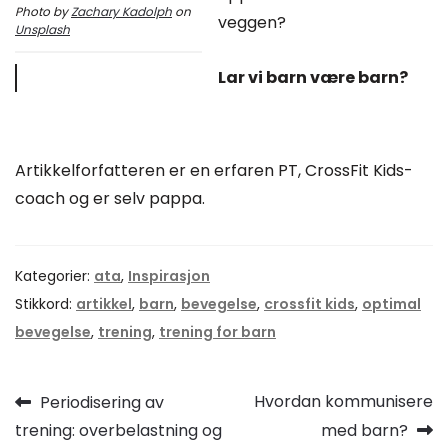
Photo by
Zachary Kadolph
on
veggen?
Unsplash
Lar vi barn være barn?
Artikkelforfatteren er en erfaren PT, CrossFit Kids-
coach og er selv pappa.
Kategorier:
ata
,
Inspirasjon
Stikkord:
artikkel
,
barn
,
bevegelse
,
crossfit kids
,
optimal
bevegelse
,
trening
,
trening for barn
Innleggsnavigasjon
Forrige
Neste
Hvordan kommunisere
Periodisering av
innlegg:
innlegg:
trening: overbelastning og
med barn?