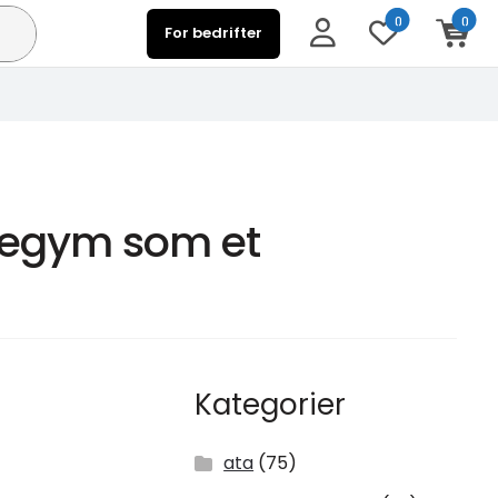
0
0
For bedrifter
mmegym som et
Kategorier
ata
(75)