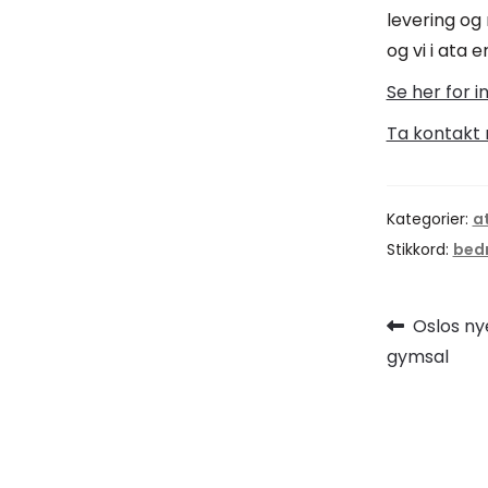
levering og
og vi i ata
Se her for i
Ta kontakt 
Kategorier:
a
Stikkord:
bedr
Innleg
Forrige
Oslos ny
innlegg:
gymsal