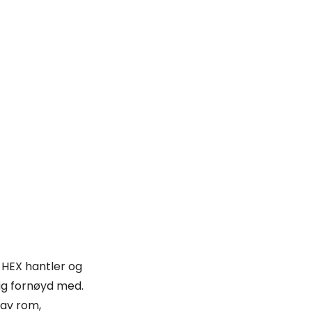
t HEX hantler og
dig fornøyd med.
 av rom,