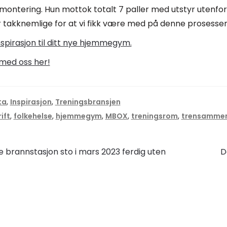
 montering. Hun mottok totalt 7 paller med utstyr utenfo
 er takknemlige for at vi fikk være med på denne prosessen
nspirasjon til ditt nye hjemmegym.
med oss her!
ta
,
Inspirasjon
,
Treningsbransjen
ift
,
folkehelse
,
hjemmegym
,
MBOX
,
treningsrom
,
trensamme
gsnavigasjon
N
e brannstasjon sto i mars 2023 ferdig uten
D
i