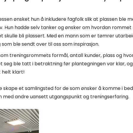
essen ønsket hun å inkludere fagfolk slik at plassen ble m
iv. Hun hadde selv tanker og ønsker om hvordan rommet s
et skulle bli plassert. Med en mann som er tømrer utarbe
som ble sendt over til oss som inspirasjon.
om treningsrommets formål, antall kunder, plass og hvo
seg ble tatt i betraktning før plantegningen var klar, og
helt klart!
 skape et samlingsted for de som ønsker å komme i bed
med andre uansett utgangspunkt og treningserfaring.