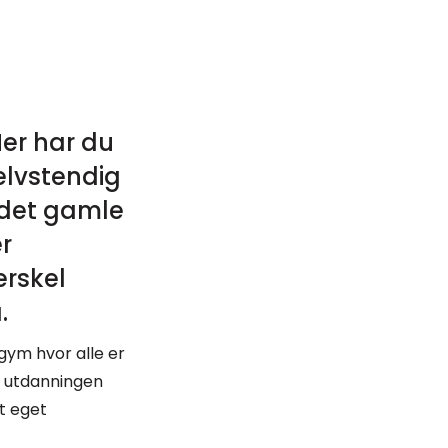
Her har du
elvstendig
 det gamle
r
erskel
.
gym hvor alle er
d utdanningen
lt eget