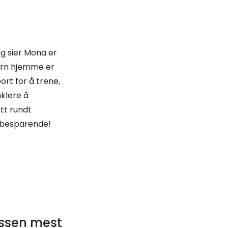
 sier Mona er
barn hjemme er
bort for å trene,
klere å
tt rundt
dsbesparende!
assen mest