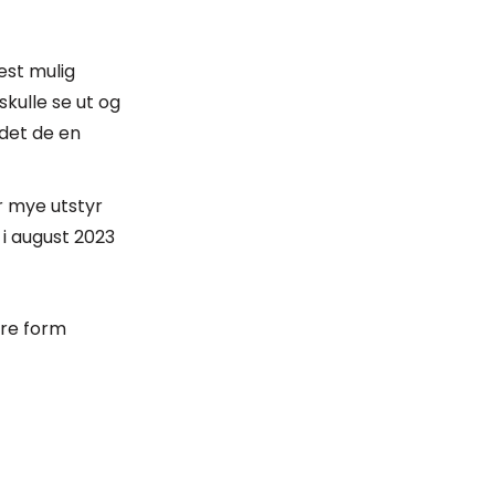
est mulig
kulle se ut og
idet de en
r mye utstyr
 i august 2023
re form