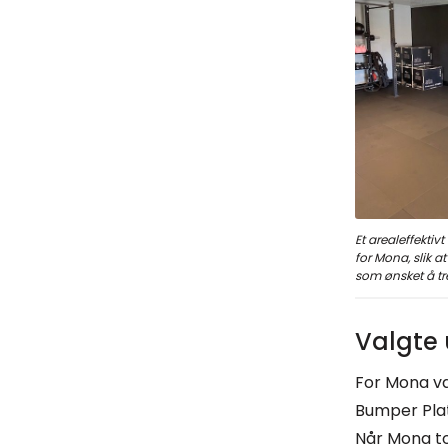
Et arealeffektivt
for Mona, slik 
som ønsket å t
Valgte 
For Mona var
Bumper Plate
Når Mona to