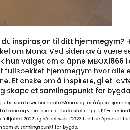
du inspirasjon til ditt hjemmegym? 
kkel om Mona. Ved siden av å være s
tok hun valget om å åpne MBOX1866 i
 et fullspekket hjemmegym hvor alle e
e. Et ønske om å inspirere, gi et lavt
og skape et samlingspunkt for bygda
il å jobbe som frisør bestemte Mona seg for å åpne hjemme
l å trene og være sosiale. Hun kastet seg på PT-standar
 full jobb i 2022 og nå halvveis i 2023 har hun åpne sitt he
som et samlingspunkt for bygda.