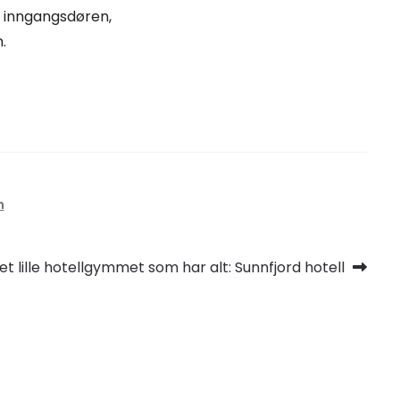
r inngangsdøren,
.
n
este
et lille hotellgymmet som har alt: Sunnfjord hotell
nnlegg: