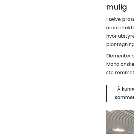
mulig
I selve pros
arealeffekt
hvor utstyr
plantegning 
Elementer s
Mona ønsket 
sto rommet 
Å kunne
sammen 