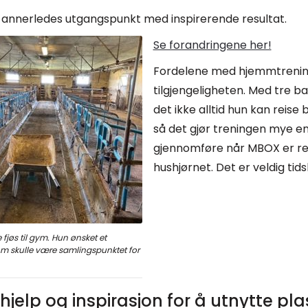
t annerledes utgangspunkt med inspirerende resultat.
Se forandringene her!
Fordelene med hjemmtrening
tilgjengeligheten. Med tre 
det ikke alltid hun kan reise 
så det gjør treningen mye en
gjennomføre når MBOX er re
hushjørnet. Det er veldig ti
jøs til gym. Hun ønsket et
skulle være samlingspunktet for
hjelp og inspirasjon for å utnytte pl