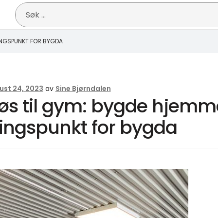
Søk
etter:
INGSPUNKT FOR BYGDA
ust 24, 2023
av
Sine Bjørndalen
fjøs til gym: bygde hje
ingspunkt for bygda