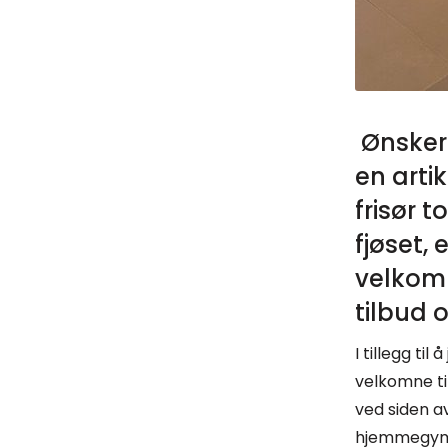
Ønsker 
en arti
frisør 
fjøset,
velkomn
tilbud 
I tillegg t
velkomne ti
ved siden av
hjemmegym 