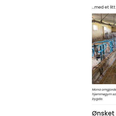
…med et lit
Mona omgjorde f
hjemmegym som 
bygda.
Ønsket 